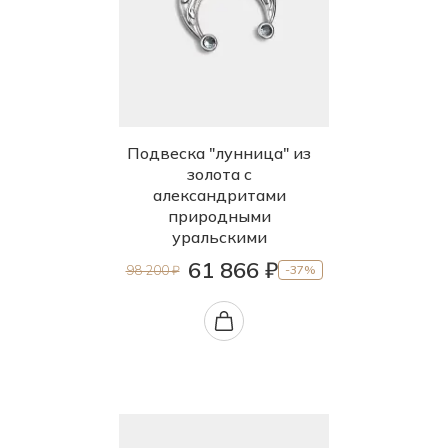
Подвеска "лунница" из
золота с
александритами
природными
уральскими
61 866 ₽
98 200 ₽
-37%