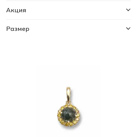
Акция
РАСПРОДАЖА 80% (688 шт)
СКИДКА 30% (6185 шт)
Размер
15.5
СКИДКА 75% (1138 шт)
16.0
16.5
17.0
17.5
18.0
18.5
19.0
19.5
20.0