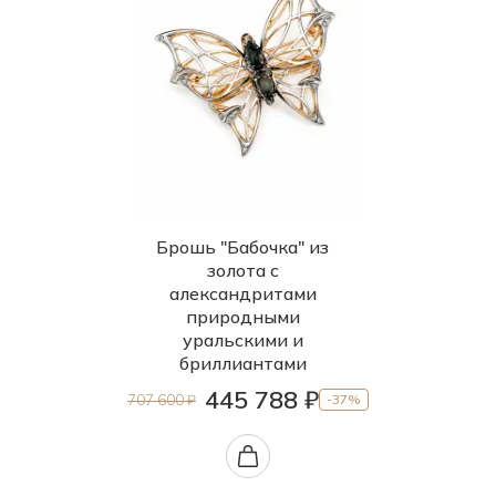
Брошь "Бабочка" из
золота с
александритами
природными
уральскими и
бриллиантами
445 788 ₽
707 600 ₽
-37%