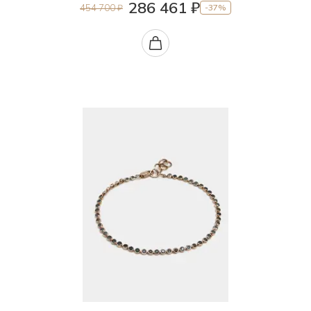
286 461 ₽
454 700 ₽
-37%