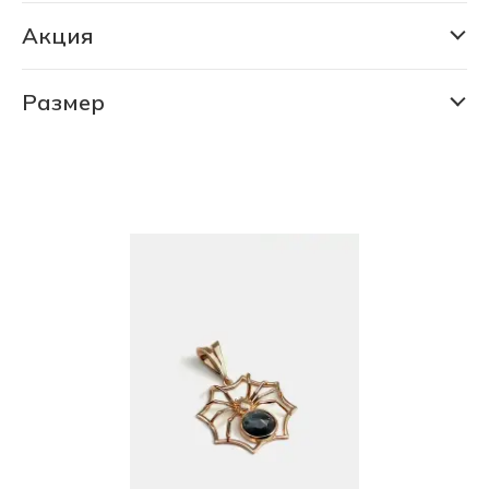
Акция
СКИДКА 30% (6190 шт)
СКИДКА 75% (1145 шт)
Размер
15.5
16.0
16.5
17.0
17.5
18.0
18.5
19.0
19.5
20.0