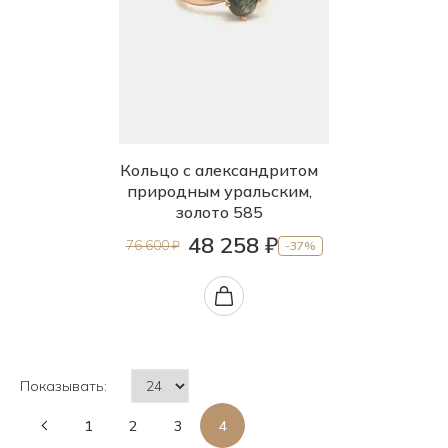
Кольцо с александритом
природным уральским,
золото 585
48 258 ₽
76 600 ₽
-37%
Показывать:
1
2
3
4