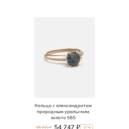
Кольцо с александритом
природным уральским,
золото 585
54 747 ₽
86 900 ₽
-37%