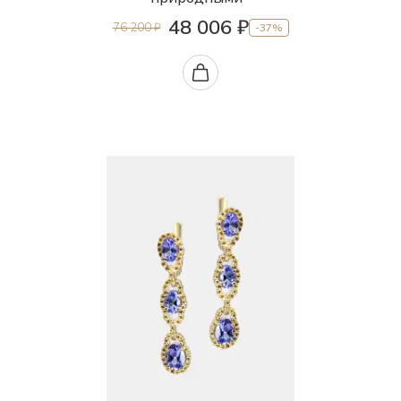
48 006 ₽
76 200 ₽
-37%