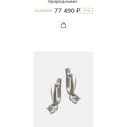
природными
Цитрин природный (Якутия)
77 490 ₽
123 000 ₽
-37%
Шпинель лабораторная
Шпинель природная
Шпинель природная (Якутия)
Шпинель природная облагороженная
(Бирма)
Эмаль
Янтарь природный (Калининградская
область)