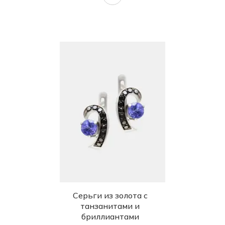
Сапфир природный (Индия)
Сапфир природный облагороженный
(Индия)
Сапфир розовый лабораторный
Ситалл
Танзанит природный (Танзания)
Топаз лабораторный
Топаз природный (Забайкалье)
Турмалин лабораторный
Турмалин природный (Шри-Ланка)
Фенакит природный уральский
Серьги из золота с
Фианит
танзанитами и
Хризопраз природный (Россия)
бриллиантами