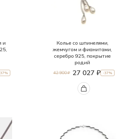
и и
Колье со шпинелями,
25,
жемчугом и фианитами,
серебро 925, покрытие
родий
27 027 ₽
42 900 ₽
-37%
-37%