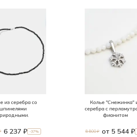
е из серебра со
Колье "Снежинка" 
шпинелями
серебра с перламутр
риродными.
фианитом
6 237 ₽
от 5 544 ₽
₽
8 800 ₽
-37%