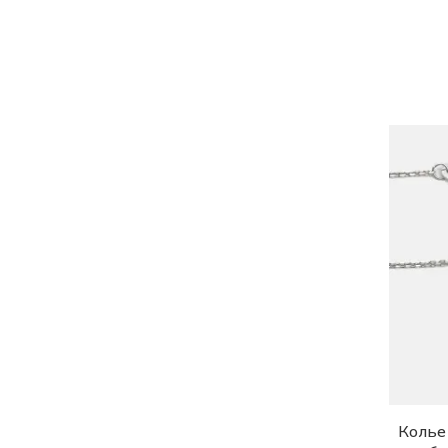
50.0-55.0
52.0
53.0
55.0
57.0
60.0
90.0
Колье