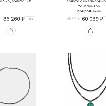
о 925, золото 585
золота с аквамарино
танзанитом
природными
86 260 ₽
60 039 ₽
₽
95 300 ₽
-80%