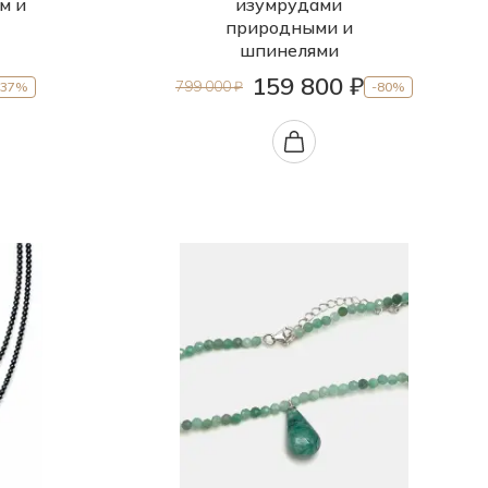
м и
изумрудами
природными и
шпинелями
159 800 ₽
799 000 ₽
-37%
-80%