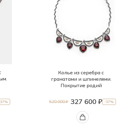
с
Колье из серебра с
ым.
гранатами и шпинелями.
Покрытие родий
327 600 ₽
520 000 ₽
-37%
-37%