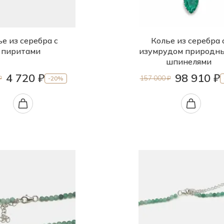
е из серебра с
Колье из серебра 
пиритами
изумрудом природн
шпинелями
4 720 ₽
98 910 ₽
₽
157 000 ₽
-20%