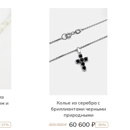
из
Колье из серебра с
ом и
бриллиантами черными
природными
60 600 ₽
303 000 ₽
-37%
-80%