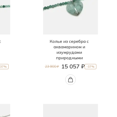
с
Колье из серебра с
аквамарином и
изумрудами
природными
15 057 ₽
23 900 ₽
-37%
-37%