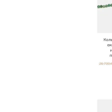
Коль
ак
п
26 700 