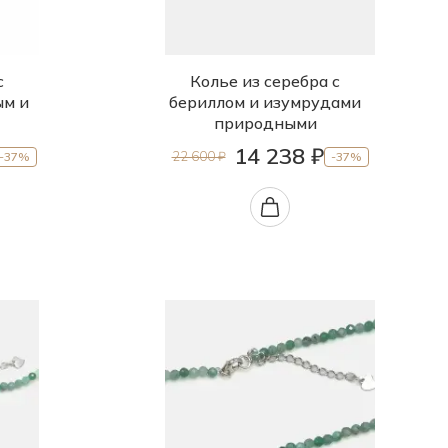
с
Колье из серебра с
ым и
бериллом и изумрудами
природными
14 238 ₽
22 600 ₽
-37%
-37%