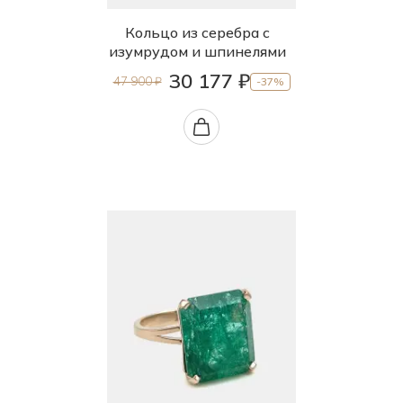
19.5
Кольцо из серебра с
изумрудом и шпинелями
20.0
30 177 ₽
47 900 ₽
-37%
20.5
21.0
21.5
22.0