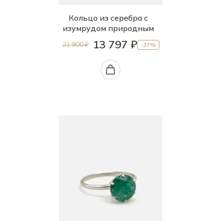
19.5
Кольцо из серебра с
изумрудом природным
20.0
13 797 ₽
21 900 ₽
-37%
20.5
21.0
21.5
22.0