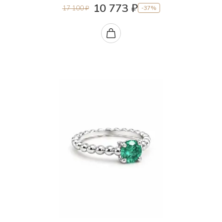
10 773 ₽
17 100 ₽
-37%