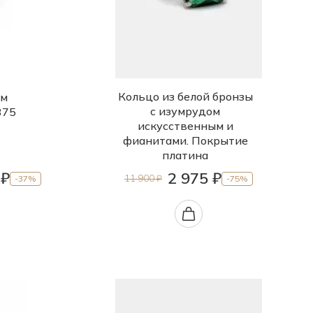
Кольцо из белой бронзы
ом
с изумрудом
375
искусственным и
фианитами. Покрытие
платина
 ₽
2 975 ₽
11 900 ₽
-37%
-75%