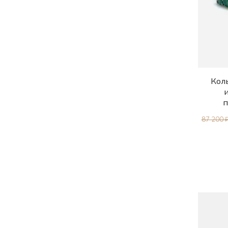
Коль
п
87 200 