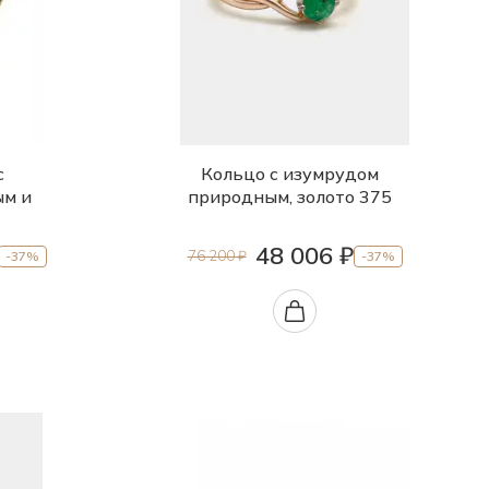
с
Кольцо с изумрудом
ым и
природным, золото 375
48 006 ₽
76 200 ₽
-37%
-37%