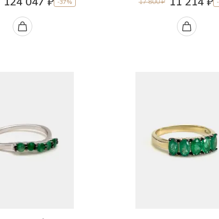
124 047 ₽
11 214 ₽
17 800 ₽
-37%