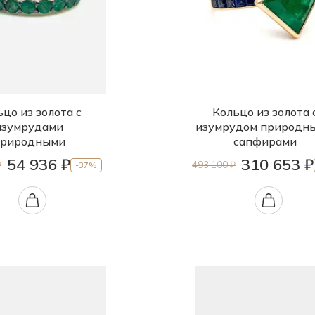
цо из золота с
Кольцо из золота 
изумрудами
изумрудом природн
риродными
сапфирами
54 936 ₽
310 653 ₽
₽
493 100 ₽
-37%