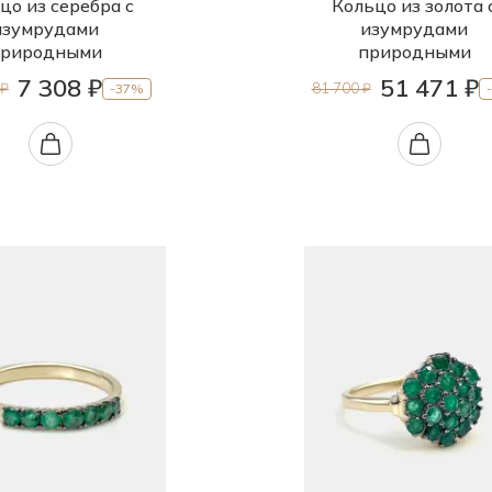
цо из серебра с
Кольцо из золота 
изумрудами
изумрудами
риродными
природными
7 308 ₽
51 471 ₽
 ₽
81 700 ₽
-37%