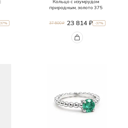
с
Кольцо с изумрудом
природным, золото 375
23 814 ₽
37 800 ₽
-37%
-37%