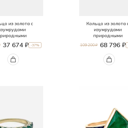
цо из золота с
Кольцо из золота 
изумрудами
изумрудами
риродными
природными
37 674 ₽
68 796 ₽
₽
109 200 ₽
-37%