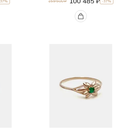
100 485 ₽
159 500 ₽
-37%
-37%