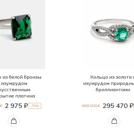
 из белой бронзы
Кольцо из золота 
с изумрудом
изумрудом природн
кусственным.
бриллиантами
рытие платина
2 975 ₽
295 470 ₽
 ₽
469 000 ₽
-75%