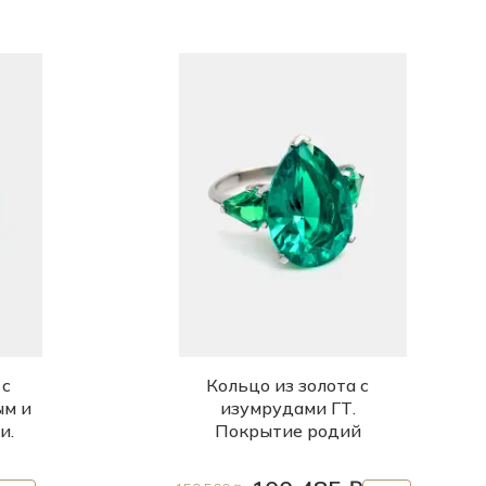
 с
Кольцо из золота с
ым и
изумрудами ГТ.
и.
Покрытие родий