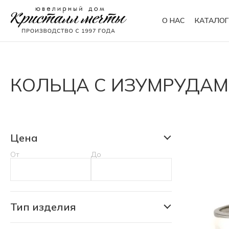
О НАС
КАТАЛОГ
Кольца
Браслеты
КОЛЬЦА С ИЗУМРУДА
Колье
Сувениры
Цена
От
До
Тип изделия
Кольцо