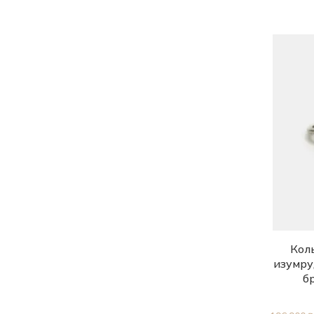
22.0
Коль
изумру
б