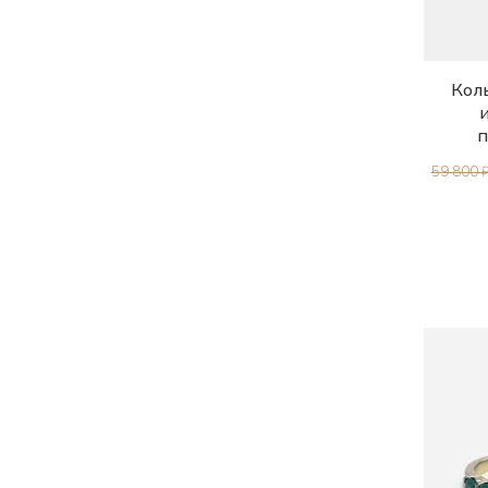
Коль
п
59 800 