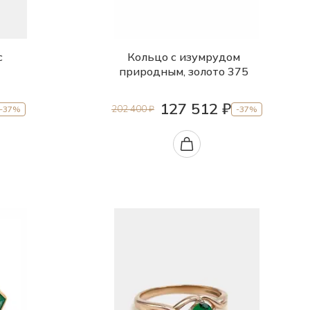
с
Кольцо с изумрудом
природным, золото 375
127 512 ₽
202 400 ₽
-37%
-37%