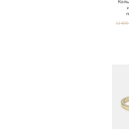
Коль
п
11 600