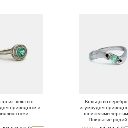
цо из золота с
Кольцо из серебра
дом природным и
изумрудом природн
риллиантами
шпинелями чёрным
Покрытие родий