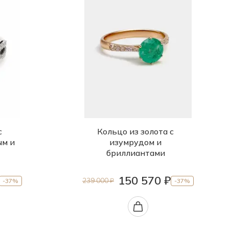
с
Кольцо из золота с
ым и
изумрудом и
бриллиантами
150 570 ₽
239 000 ₽
-37%
-37%