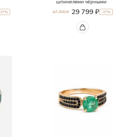
шпинелями чёрными
29 799 ₽
47 300 ₽
-37%
-37%