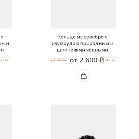
 с
Кольцо из серебра с
ым и
изумрудом природным и
ми
шпинелями чёрными
от 2 600 ₽
13 000 ₽
-37%
-80%