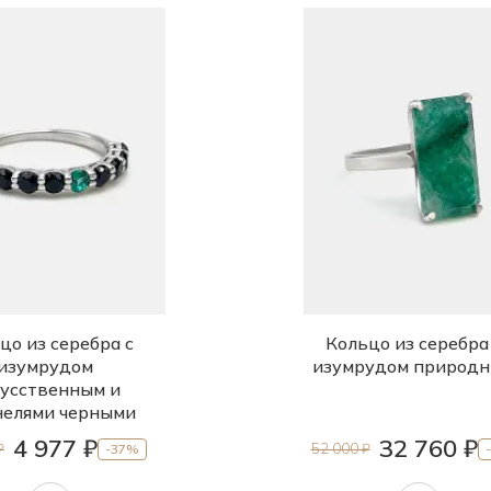
цо из серебра с
Кольцо из серебра
изумрудом
изумрудом природ
усственным и
елями черными
4 977 ₽
32 760 ₽
₽
52 000 ₽
-37%