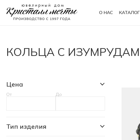
О НАС
КАТАЛОГ
Кольца
Браслеты
КОЛЬЦА С ИЗУМРУДА
Колье
Сувениры
Цена
От
До
Тип изделия
Кольцо