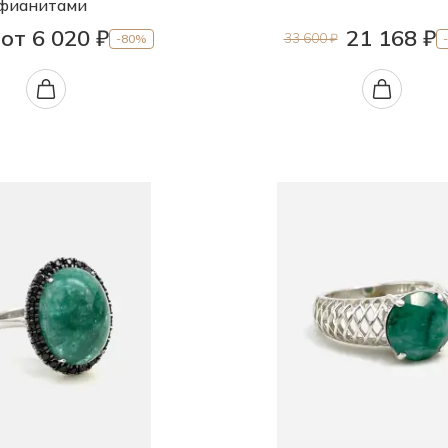
фианитами
от 6 020 ₽
21 168 ₽
33 600 ₽
-80%