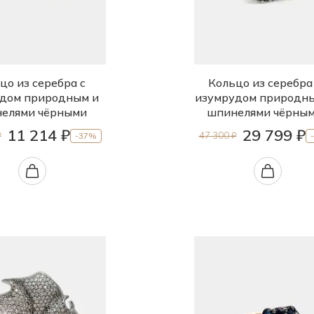
цо из серебра с
Кольцо из серебра
дом природным и
изумрудом природн
елями чёрными
шпинелями чёрны
11 214 ₽
29 799 ₽
₽
47 300 ₽
-37%