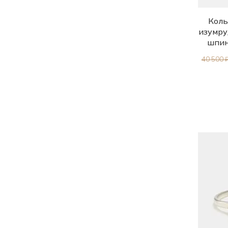
Коль
изумру
шпин
40 500 