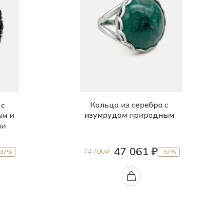
Кольцо из серебра с
 с
изумрудом природным
ым и
ми
47 061 ₽
74 700 ₽
-37%
-37%