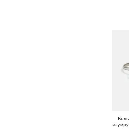
Коль
изумру