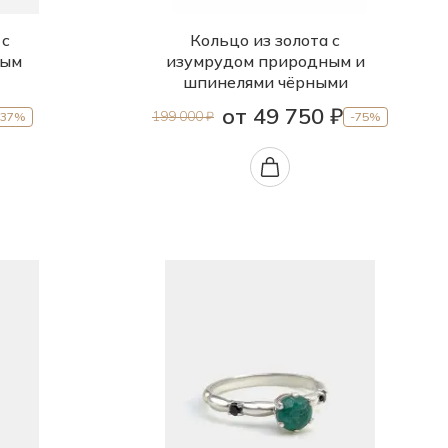
 с
Кольцо из золота с
ным
изумрудом природным и
шпинелями чёрными
от 49 750 ₽
199 000 ₽
-37%
-75%