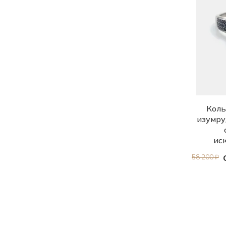
16.0
16.5
17.0
17.5
17.5-19.5
18.0
Коль
18.5
изумру
19.0
ис
19.5
58 200 ₽
20.0
20.5
21.0
21.5