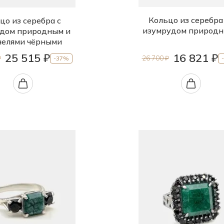
Кольцо из серебра
цо из серебра с
изумрудом природ
дом природным и
елями чёрными
25 515 ₽
16 821 ₽
₽
26 700 ₽
-37%