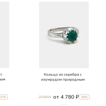
 с
Кольцо из серебра с
ным
изумрудом природным
от 4 780 ₽
23 900 ₽
-37%
-80%