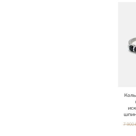
22.0
Коль
иск
шпин
7 900 