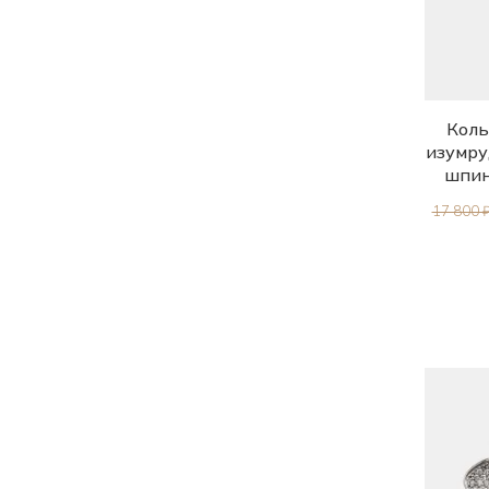
Коль
изумру
шпин
17 800 