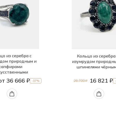
цо из серебра с
Кольцо из серебра
дом природным и
изумрудом природн
сапфирами
шпинелями чёрны
кусственными
от 36 666 ₽
16 821 ₽
26 700 ₽
-37%