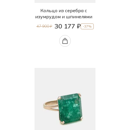
19.5
Кольцо из серебра с
изумрудом и шпинелями
20.0
30 177 ₽
47 900 ₽
-37%
20.5
21.0
21.5
22.0