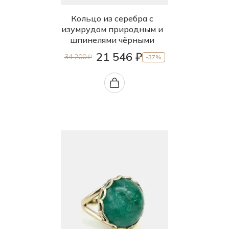
19.5
Кольцо из серебра с
изумрудом природным и
20.0
шпинелями чёрными
20.5
21 546 ₽
34 200 ₽
-37%
21.0
21.5
22.0