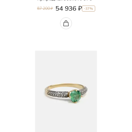
54 936 ₽
87 200 ₽
-37%