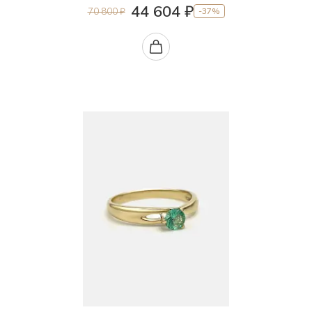
44 604 ₽
70 800 ₽
-37%