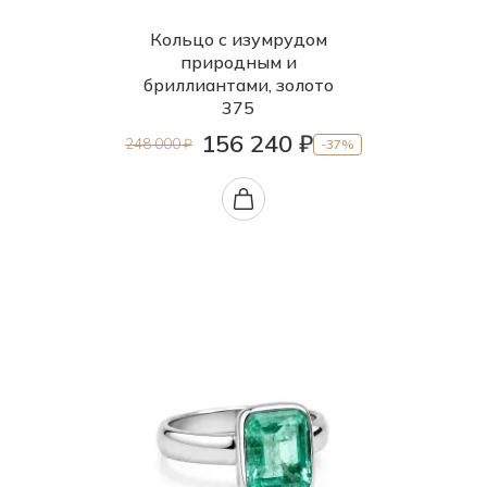
19.5
Кольцо с изумрудом
природным и
20.0
бриллиантами, золото
20.5
375
156 240 ₽
21.0
248 000 ₽
-37%
21.5
22.0