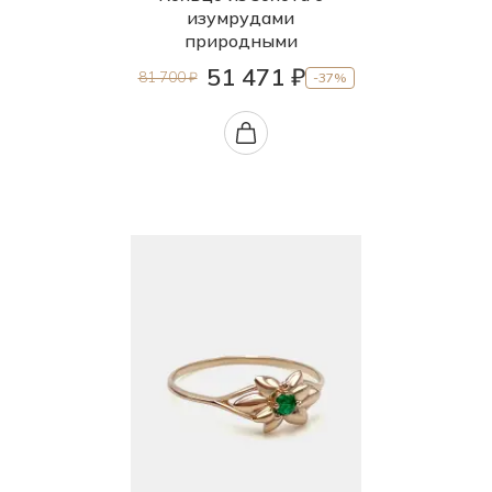
изумрудами
природными
51 471 ₽
81 700 ₽
-37%