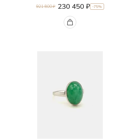
230 450 ₽
921 800 ₽
-75%