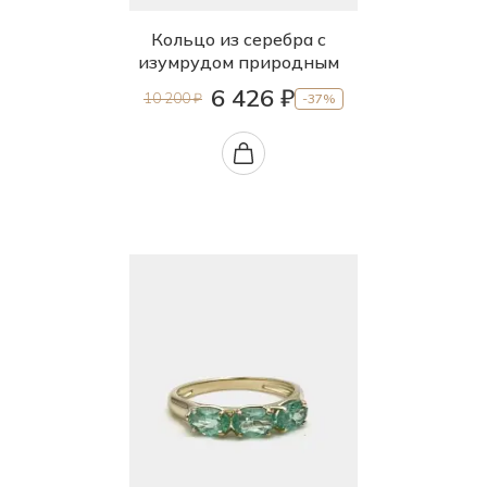
19.5
Кольцо из серебра с
изумрудом природным
20.0
6 426 ₽
10 200 ₽
-37%
20.5
21.0
21.5
22.0