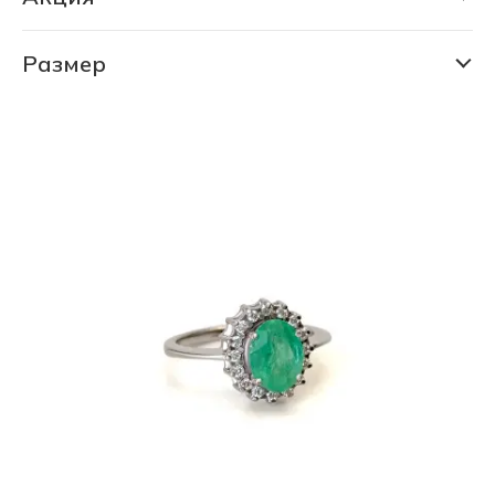
925/585
РАСПРОДАЖА 80% (725 шт)
925/Бронза
СКИДКА 30% (6194 шт)
Размер
14.5
Pt 585
СКИДКА 75% (1145 шт)
15.0
Ювелирная бронза
ФИНАЛЬНАЯ ЦЕНА (674 шт)
15.5
16.0
16.5
17.0
17.5
17.5-19.5
18.0
18.5
19.0