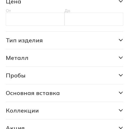
Цена
От
До
Тип изделия
Кольцо
Металл
Золото
Платина
Пробы
333
Серебро
375
Основная вставка
Ювелирная бронза
Изумруд лабораторный
585
Изумруд природный уральский
Коллекции
750
Белая бронза
925
Акция