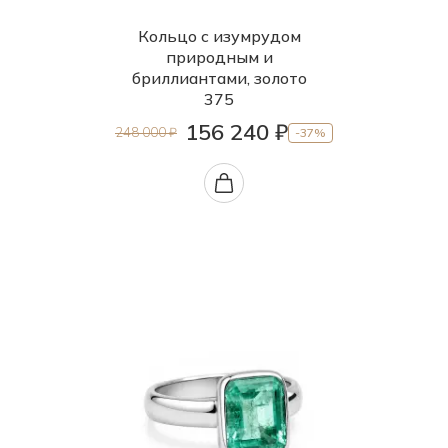
19.5
Кольцо с изумрудом
природным и
20.0
бриллиантами, золото
20.5
375
156 240 ₽
21.0
248 000 ₽
-37%
21.5
22.0