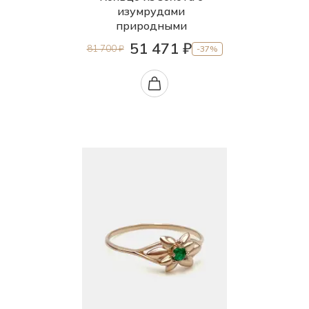
изумрудами
природными
51 471 ₽
81 700 ₽
-37%